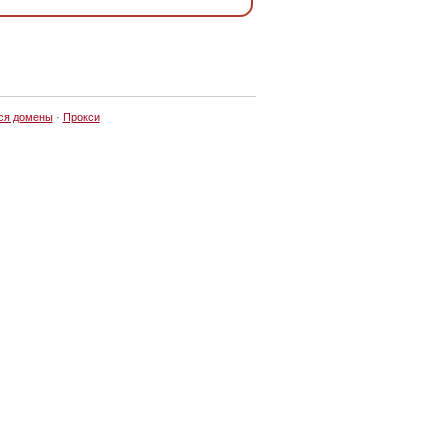
ся домены
·
Прокси