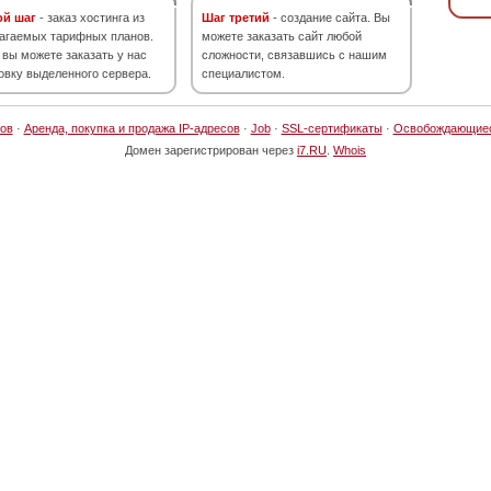
ой шаг
- заказ хостинга из
Шаг третий
- создание сайта. Вы
агаемых тарифных планов.
можете заказать сайт любой
 вы можете заказать у нас
сложности, связавшись с нашим
овку выделенного сервера.
специалистом.
ов
·
Аренда, покупка и продажа IP-адресов
·
Job
·
SSL-сертификаты
·
Освобождающие
Домен зарегистрирован через
i7.RU
.
Whois