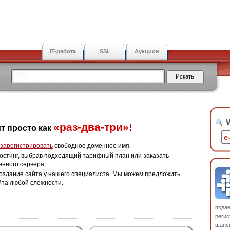
IT-работа
SSL
Аукцион
W
«раз-два-три»!
т просто как
зарегистрировать
свободное доменное имя.
остинг, выбрав подходящий тарифный план или заказать
енного сервера.
оздание сайта у нашего специалиста. Мы можем предложить
йта любой сложности.
пода
регис
шанс