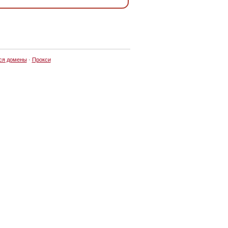
ся домены
·
Прокси