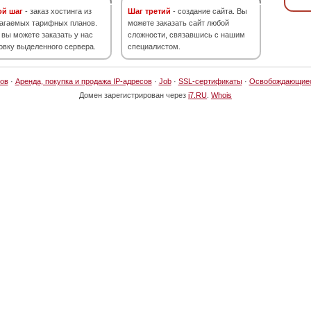
ой шаг
- заказ хостинга из
Шаг третий
- создание сайта. Вы
агаемых тарифных планов.
можете заказать сайт любой
 вы можете заказать у нас
сложности, связавшись с нашим
овку выделенного сервера.
специалистом.
ов
·
Аренда, покупка и продажа IP-адресов
·
Job
·
SSL-сертификаты
·
Освобождающие
Домен зарегистрирован через
i7.RU
.
Whois