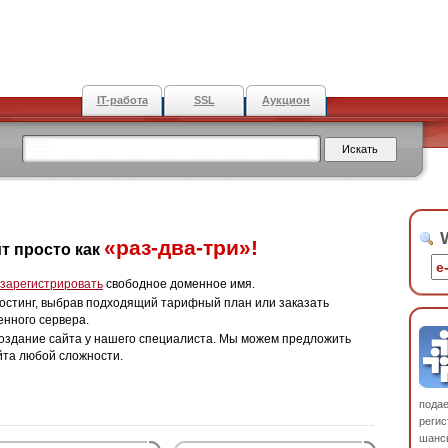
IT-работа
SSL
Аукцион
W
«раз-два-три»!
т просто как
зарегистрировать
свободное доменное имя.
остинг, выбрав подходящий тарифный план или заказать
енного сервера.
оздание сайта у нашего специалиста. Мы можем предложить
йта любой сложности.
пода
регис
шанс