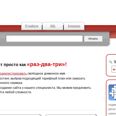
IT-работа
SSL
Аукцион
W
«раз-два-три»!
т просто как
зарегистрировать
свободное доменное имя.
остинг, выбрав подходящий тарифный план или заказать
енного сервера.
оздание сайта у нашего специалиста. Мы можем предложить
йта любой сложности.
пода
регис
шанс