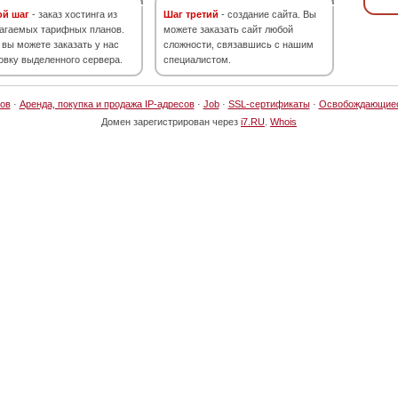
ой шаг
- заказ хостинга из
Шаг третий
- создание сайта. Вы
агаемых тарифных планов.
можете заказать сайт любой
 вы можете заказать у нас
сложности, связавшись с нашим
овку выделенного сервера.
специалистом.
ов
·
Аренда, покупка и продажа IP-адресов
·
Job
·
SSL-сертификаты
·
Освобождающие
Домен зарегистрирован через
i7.RU
.
Whois